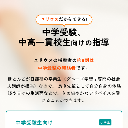
ユリウス
だからできる!
中学受験、
中高一貫校生
指導
向けの
ユリウスの指導者の
約8割は
中学受験の経験者
です。
ほとんどが日能研の卒業生（グループ学習は専門の社会
人講師が担当）なので、
良き先輩として自分自身の体験
談や日々の生活面などで、きめ細やかなアドバイスを受
けることができます。
中学受験生向け
小学生