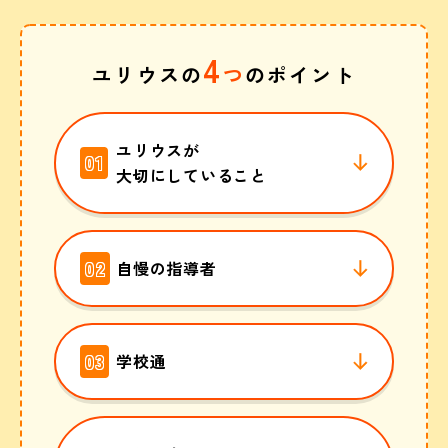
4
ユリウスの
つ
のポイント
ユリウスが
01
大切にしていること
02
自慢の指導者
03
学校通