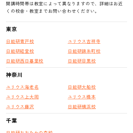
開講時間帯は教室によって異なりますので、詳細はお近
くの校舎・教室までお問い合わせください。
東京
日能研青戸校
ユリウス吉祥寺
日能研経堂校
日能研錦糸町校
日能研西日暮里校
日能研目黒校
神奈川
ユリウス海老名
日能研大船校
ユリウス上大岡
ユリウス橋本
ユリウス藤沢
日能研横浜校
千葉
日能研おおたかの森校