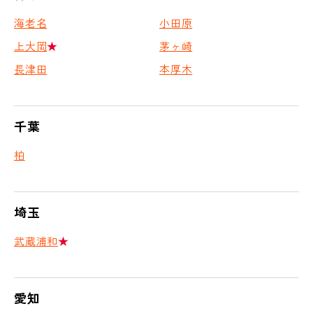
海老名
小田原
上大岡
★
茅ヶ崎
長津田
本厚木
千葉
柏
埼玉
武蔵浦和
★
愛知