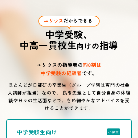
ユリウス
だからできる!
中学受験、
中高一貫校生
指導
向けの
ユリウスの指導者の
約8割は
中学受験の経験者
です。
ほとんどが日能研の卒業生（グループ学習は専門の社会
人講師が担当）なので、
良き先輩として自分自身の体験
談や日々の生活面などで、きめ細やかなアドバイスを受
けることができます。
中学受験生向け
小学生