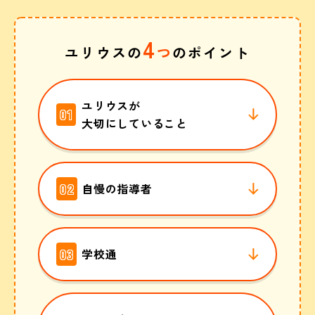
4
ユリウスの
つ
のポイント
ユリウスが
01
大切にしていること
02
自慢の指導者
03
学校通