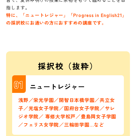
指します。
特に、「ニュートレジャー」「Progress in English21」
の採択校にお通いの方におすすめの講座です。
採択校（抜粋）
01
ニュートレジャー
浅野／栄光学園／開智日本橋学園／共立女
子／光塩女子学院／国府台女子学院／サレ
ジオ学院／
専修大学松戸／豊島岡女子学園
／フェリス女学院／三輪田学園…など