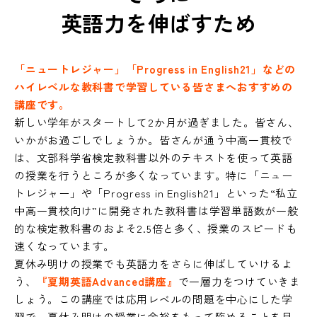
英語力を伸ばすため
「ニュートレジャー」「Progress in English21」などの
ハイレベルな教科書で学習している皆さまへおすすめの
講座です。
新しい学年がスタートして2か月が過ぎました。皆さん、
いかがお過ごしでしょうか。皆さんが通う中高一貫校で
は、文部科学省検定教科書以外のテキストを使って英語
の授業を行うところが多くなっています。特に「ニュー
トレジャー」や「Progress in English21」といった“私立
中高一貫校向け”に開発された教科書は学習単語数が一般
的な検定教科書のおよそ2.5倍と多く、授業のスピードも
速くなっています。
夏休み明けの授業でも英語力をさらに伸ばしていけるよ
う、
『夏期英語Advanced講座』
で一層力をつけていきま
しょう。この講座では応用レベルの問題を中心にした学
習で、夏休み明けの授業に余裕をもって臨めることを目