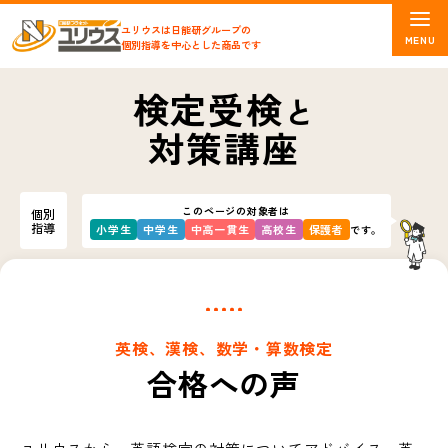
ユリウスは日能研グループの
個別指導を中心とした商品です
検定受検
と
対策講座
このページの対象者は
個別
指導
小学生
中学生
中高一貫生
高校生
保護者
です。
英検、漢検、数学・算数検定
合格への声