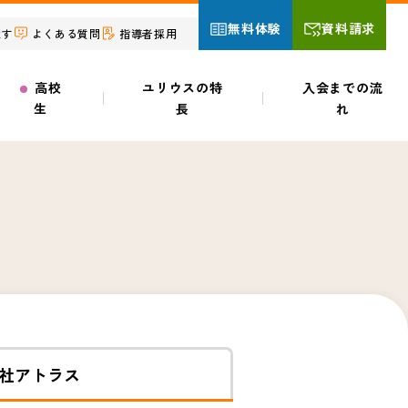
無料体験
資料請求
探す
よくある質問
指導者採用
高校
ユリウスの特
入会までの流
生
長
れ
ー
社
アトラス