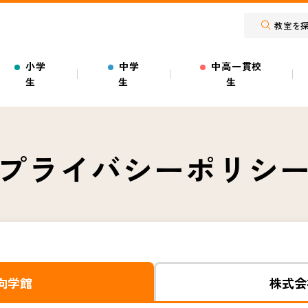
教室を
小学
中学
中高一貫校
生
生
生
プライバシー
ポリシ
向学館
株式会