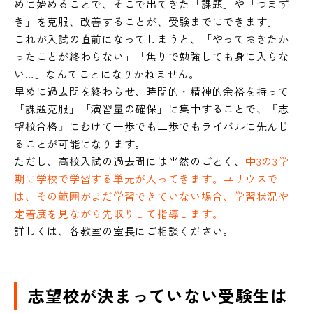
めに始めることで、そこで出てきた「課題」や「つまず
き」を克服、改善することが、受験までにできます。
これが入試の直前になってしまうと、「やっておきたか
ったことが終わらない」「焦りで勉強しても身に入らな
い…」なんてことになりかねません。
早めに過去問を終わらせ、時間的・精神的余裕を持って
「課題克服」「演習量の確保」に集中することで、『志
望校合格』にむけて一歩でも二歩でもライバルに先んじ
ることが可能になります。
ただし、高校入試の過去問には当然のごとく、
中3の3学
期に学校で学習する単元が入ってきます。ユリウスで
は、その範囲がまだ学習できていない場合、学習状況や
定着度を見ながら先取りして指導します。
詳しくは、各教室の室長にご相談ください。
志望校が決まっていない受験生は